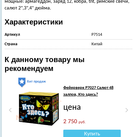
мощные: армагеддон, заряд 12, кобра, tnt, римские свечи,
салют 2",3",4" дюйма.
Характеристики
Артикул
Р7514
Страна
Китай
К данному товару мы
рекомендуем
Хит продаж
Фейерверк Р7027 Салют 48
залпов, Кто здесь?
цена
2 750
руб.
Купить