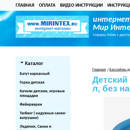
ГЛАВНАЯ
ОПЛАТА
ВИДЕО ИНСТРУКЦИИ
ИНСТРУКЦ
интернет
Мир Инте
товары Intex с дост
Каталог
Главная
Бассейны д
Батут каркасный
Детский 
Горка детская
л, без н
Качели детские, игровые
площадки
Фейерверки
Тюбинг ( надувные санки-
ватрушки)
Ледянки, Санки и