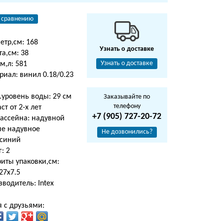
 сравнению
етр,см: 168
Узнать о доставке
а,см: 38
Узнать о доставке
м,л: 581
иал: винил 0.18/0.23
.уровень воды: 29 см
Заказывайте по
телефону
ст от 2-х лет
+7 (905) 727-20-72
бассейна: надувной
не надувное
Не дозвонились?
 синий
г: 2
иты упаковки,см:
27х7.5
водитель: Intex
 с друзьями: