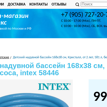
ИИ
ДОСТАВКА
КОНТАКТЫ
ОТЗЫВЫ
+7 (905) 727-20-
-магазин
C 10:00 - 17:00 (Мск), ПН-ПТ.
кс
C 10:00 - 16:00 (Мск), СБ, ВСК.-в
авкой по Москве и РФ
етские
Детский надувной бассейн 168х38 см, Кристалл, от 2 лет, 581 л, бе
надувной бассейн 168х38 см, К
асоса, intex 58446
99