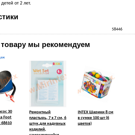
детей от 2 лет.
стики
58446
 товару мы рекомендуем
даж
сос 30
Ремонтный
INTEX Шарики 8 см
а Foot
пластырь, 7 х 7 см, 6
в сумке 100 шт (6
 68610
штук,для надувных
цветов)
изделий,