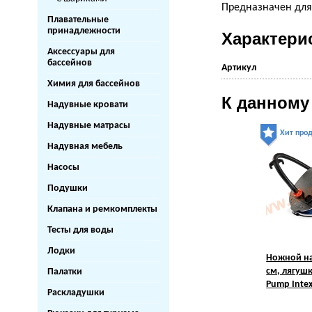
Предназначен для 
Плавательные
принадлежности
Характери
Аксессуары для
бассейнов
Артикул
Химия для бассейнов
К данному
Надувные кровати
Надувные матрасы
Хит про
Надувная мебель
Насосы
Подушки
Клапана и ремкомплекты
Тесты для воды
Лодки
Ножной на
см, лягушк
Палатки
Pump Intex
Раскладушки