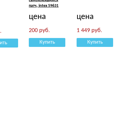
самоклеящийся
патч, intex 59631
цена
цена
200
руб.
1 449
руб.
.
Купить
Купить
ить