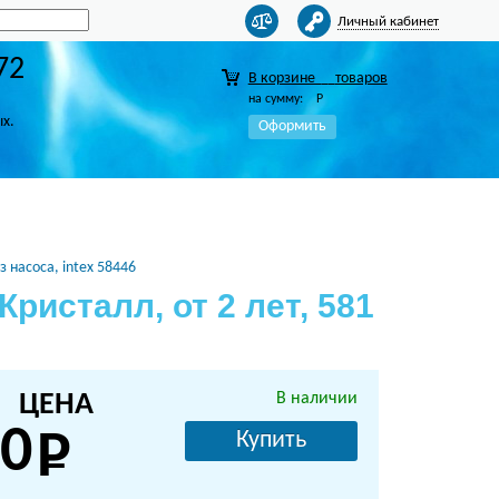
Личный кабинет
72
В корзине
товаров
на сумму:
Р
ых.
Оформить
з насоса, intex 58446
ристалл, от 2 лет, 581
ЦЕНА
В наличии
0
Купить