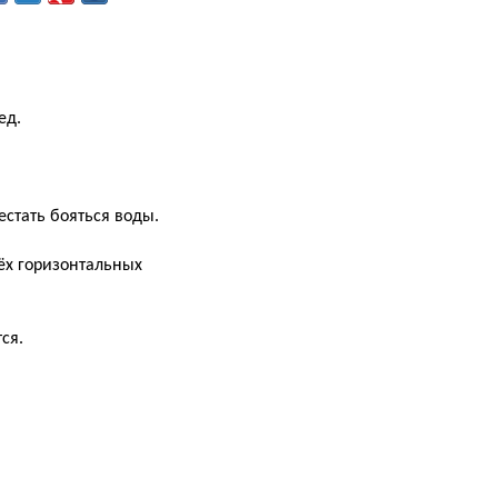
ед.
естать бояться воды.
ёх горизонтальных
ся.