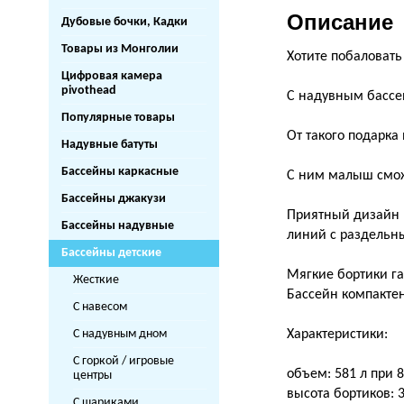
Описание
Дубовые бочки, Кадки
Товары из Монголии
Хотите побаловать
Цифровая камера
pivothead
С надувным бассей
Популярные товары
От такого подарка
Надувные батуты
Бассейны каркасные
С ним малыш сможе
Бассейны джакузи
Приятный дизайн в
Бассейны надувные
линий с раздельн
Бассейны детские
Мягкие бортики га
Жесткие
Бассейн компактен
С навесом
С надувным дном
Характеристики:
С горкой / игровые
объем: 581 л при 
центры
высота бортиков: 3
С шариками