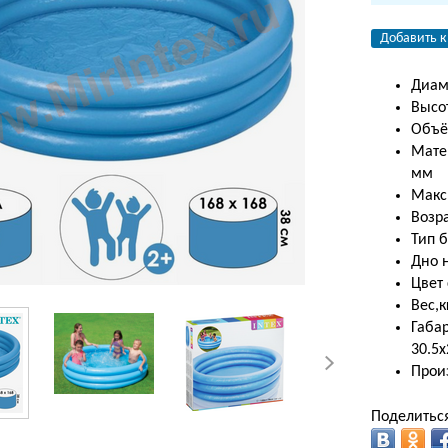
Добавить к
Диам
Высот
Объё
Матер
мм
Макс
Возра
Тип 
Дно 
Цвет
Вес,к
Габар
30.5х
Произ
Поделиться